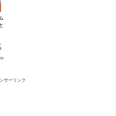
ム
と
を
の
快
ま
.08
ンサーリンク