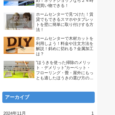
め！ネットショップなら２４時
間買い物できる！
ホームセンターで見つけた！賃
貸でもできるスマホやタブレッ
トを壁に簡単に取り付けする方
法！
ホームセンターで木材カットを
利用しよう！料金や注文方法を
解説！斜めに切れる？金属加工
は？
”ほうきを使った掃除のメリッ
ト・デメリット”カーペット・
フローリング・畳・屋外にもっ
とも適したほうきの選び方の解
説！
アーカイブ
2024年11月
1