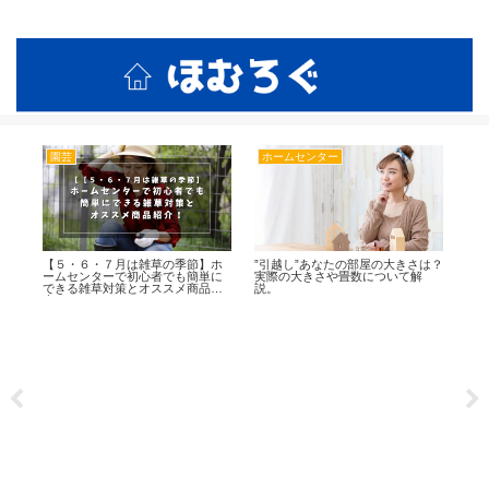
ホームセンターの活用術と裏技紹介！
園芸
ホームセンター
ホ
車
【５・６・７月は雑草の季節】ホ
”引越し”あなたの部屋の大きさは？
頼
ームセンターで初心者でも簡単に
実際の大きさや畳数について解
ホ
できる雑草対策とオススメ商品紹
説。
も
介！