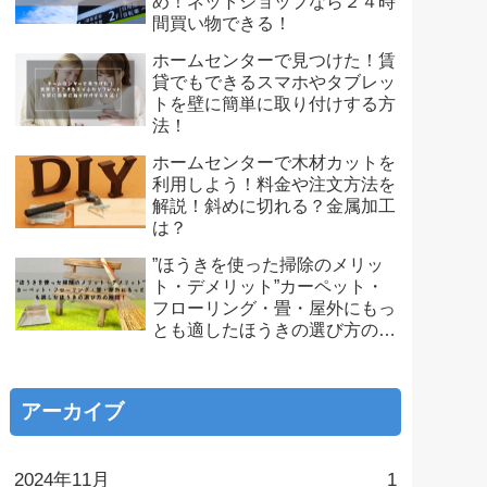
め！ネットショップなら２４時
間買い物できる！
ホームセンターで見つけた！賃
貸でもできるスマホやタブレッ
トを壁に簡単に取り付けする方
法！
ホームセンターで木材カットを
利用しよう！料金や注文方法を
解説！斜めに切れる？金属加工
は？
”ほうきを使った掃除のメリッ
ト・デメリット”カーペット・
フローリング・畳・屋外にもっ
とも適したほうきの選び方の解
説！
アーカイブ
2024年11月
1