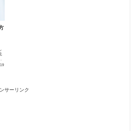
方
し
先
種
.19
ンサーリンク