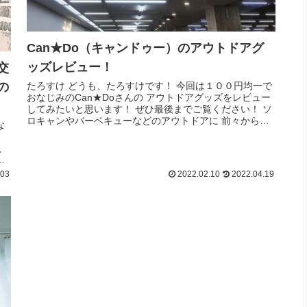
Can★Do（キャンドゥー）のアウトドアグ
ッズレビュー！
交
の
たろすけ どうも、たろすけです！ 今回は１００円均一で
おなじみのCan★Doさんの アウトドアグッズをレビュー
してみたいと思います！ ぜひ最後までご覧ください！ ソ
ロキャンやバーベキューなどのアウトドアに 前々から興
な
味があったんですが、本格...
、
イ
.03
2022.02.10
2022.04.19