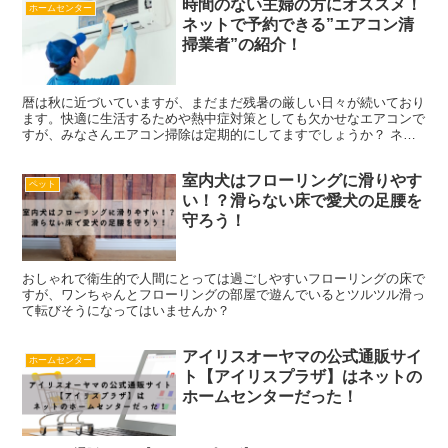
時間のない主婦の方にオススメ！
ホームセンター
ネットで予約できる”エアコン清
掃業者”の紹介！
暦は秋に近づいていますが、まだまだ残暑の厳しい日々が続いており
ます。快適に生活するためや熱中症対策としても欠かせなエアコンで
すが、みなさんエアコン掃除は定期的にしてますでしょうか？ ネッ
ト予約がオススメの業者さん！ 今回はオススメのネットで...
室内犬はフローリングに滑りやす
ペット
い！？滑らない床で愛犬の足腰を
守ろう！
おしゃれで衛生的で人間にとっては過ごしやすいフローリングの床で
すが、ワンちゃんとフローリングの部屋で遊んでいるとツルツル滑っ
て転びそうになってはいませんか？
アイリスオーヤマの公式通販サイ
ホームセンター
ト【アイリスプラザ】はネットの
ホームセンターだった！