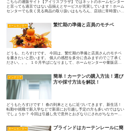
こちらの通販サイト【アイリスプラザ】ではネットのホームセンター
と言っても過言ではない品揃えとサービスが充実しています！ホーム
センターでも良く見る商品の取り扱いはもちろん、店頭に常時置いて
いない商品も扱っているので、とても便利に買い物できます！
繁忙期の準備と店員のモチベ
ホームセンター
どうも、たろすけです。 今回は、繁忙期の準備と店員さんのモチベ
を書きたいと思います。 個人の感想を多分に含みますのでご了承く
ださい。。。 １０月半ばになりまして、ホームセンターや量販店で
は年末の繁忙時期を 迎える準備に大忙しでしょう。 例年...
簡単！カーテンの購入方法！選び
インテリア
方や採寸方法を解説！
どうもたろすけです！ 春の到来とともに近づいてきます、新生活！
転勤や就職で新入学などで新居にお引越し予定の方も多いのではない
でしょうか？ 今回は引越し先で意外とおざなりにされがちなカーテ
ンの購入方法や 種類、選び方、採寸方法などを解説した...
ブラインドはカーテンレールに簡
ホームセンター